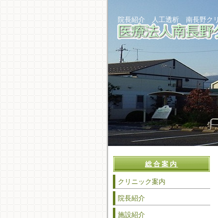
院長紹介 人工透析 南長野ク
総合案内
クリニック案内
院長紹介
施設紹介