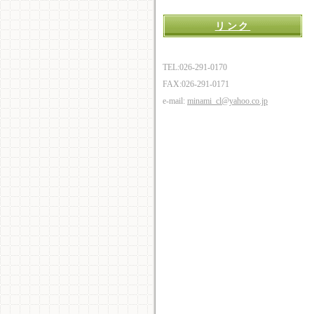
リンク
TEL:026-291-0170
FAX:026-291-0171
e-mail:
minami_cl@yahoo.co.jp