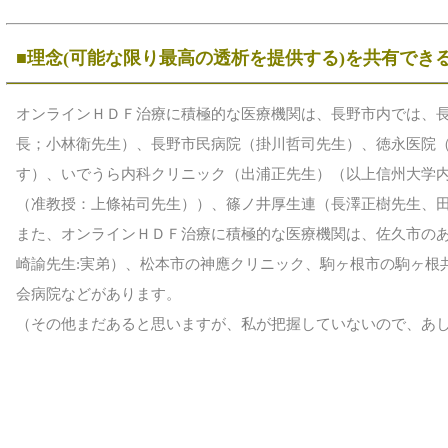
■理念(可能な限り最高の透析を提供する)を共有でき
オンラインＨＤＦ治療に積極的な医療機関は、長野市内では、
長；小林衛先生）、長野市民病院（
掛川哲司
先生）、徳永医院
す）、いでうら内科クリニック（出浦正先生）（以上信州大学
（准教授：上條祐司先生））、篠ノ井厚生連（長澤正樹先生、
また、オンラインＨＤＦ治療に積極的な医療機関は、佐久市の
崎諭先生:実弟）、松本市の神應クリニック、駒ヶ根市の駒ヶ根
会病院などがあります。
（その他まだあると思いますが、私が把握していないので、あ