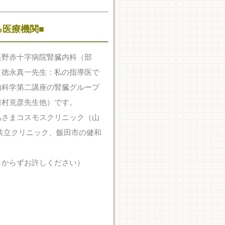
る医療機関■
長野赤十字病院腎臓内科（部
（徳永真一先生：私の指導医で
内科学第二講座の腎臓グループ
田村克彦先生他）です。
あさまコスモスクリニック（山
共立クリニック、飯田市の健和
しからずお許しください）