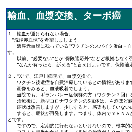
輸血、血漿交換、ターボ癌
輸血、血漿交換、ターボ癌
１．輸血が避けられない場合、
”洗浄赤血球”を希望しましょう。
濃厚赤血球に残っている”ワクチンのスパイク蛋白＝血
す。
以前、”必要ない”とか”保険適応外”などど根拠もなく
”なんか有ったら、訴える”と言えばよいです。保険適
２．”X"で、江戸川病院で、血漿交換で、
ワクチン後遺症を自費治療しているとの情報がありま
画像をみると、血液吸着でしょう。
当院でも、ギランバレー症候群の方（ワクチン７回）
治療後に、新型コロナワクチンのS抗体は、４割ほど減
症状は改善しますが、少しすると、感染もしていないの
すると、症状が再発します。つまり、体内でｍＲＮＡが
とです。
ですので、定期的に行わないといけないので、根本的
コストも相当かかります。（５回の治療が１クールで、