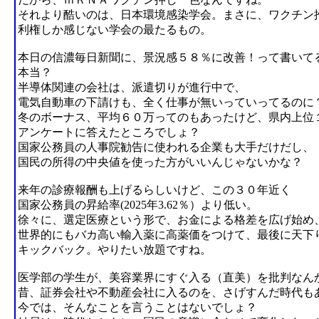
それより酷いのは、日本環境感染学会。まさに、ワクチン
利権しか感じない学会の最たるもの。
本日の信濃毎日新聞に、景況感５８％に改善！って書いて
本当？
半導体関連の会社は、派遣切りが進行中で、
電気自動車の下請けも、全く仕事が無いっていってるのに
冬のボーナス、平均６０万ってのもあったけど、県内上位
アンケートに答えたところでしょ？
国家公務員の人事院勧告に使われる企業も大手だけだし、
国民の所得の中央値を使った方がいいんじゃないかな？
来年の診療報酬も上げるらしいけど、この３０年近く
国家公務員の昇給率(2025年3.62％）より低い。
徐々に、選定医療という形で、お金による格差を広げ始め
世界的にもバカ高い輸入薬に高薬価をつけて、最後に天下
キックバック。やりたい放題ですね。
医学部の学生が、美容業界にすぐ入る（直美）を批判なん
昔、証券会社や不動産会社に入るのを、さげすんだ時代も
今では、そんなことを言うことはないでしょ？