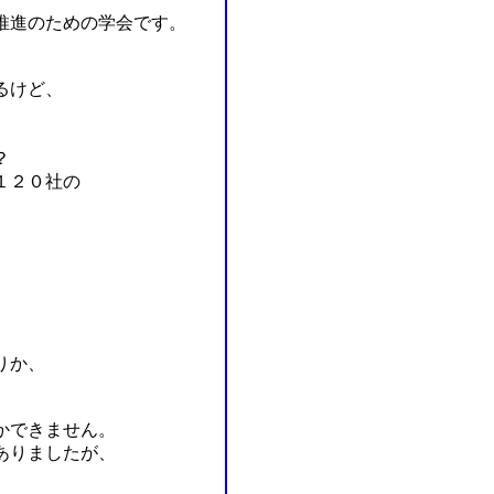
推進のための学会です。
るけど、
？
１２０社の
、
りか、
かできません。
ありましたが、