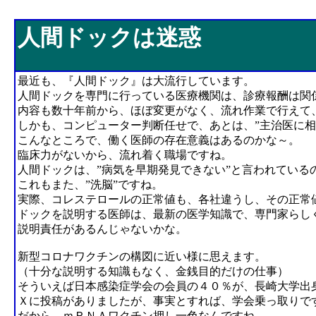
人間ドックは迷惑
人間ドックは迷惑
最近も、『人間ドック』は大流行しています。
人間ドックを専門に行っている医療機関は、診療報酬は関係
内容も数十年前から、ほぼ変更がなく、流れ作業で行えて
しかも、コンピューター判断任せで、あとは、”主治医に相
こんなところで、働く医師の存在意義はあるのかな～。
臨床力がないから、流れ着く職場ですね。
人間ドックは、”病気を早期発見できない”と言われている
これもまた、”洗脳”ですね。
実際、コレステロールの正常値も、各社違うし、その正常
ドックを説明する医師は、最新の医学知識で、専門家らし
説明責任があるんじゃないかな。
新型コロナワクチンの構図に近い様に思えます。
（十分な説明する知識もなく、金銭目的だけの仕事）
そういえば日本感染症学会の会員の４０％が、長崎大学出
Ｘに投稿がありましたが、事実とすれば、学会乗っ取りで
だから、ｍＲＮＡワクチン押し一色なんですね。