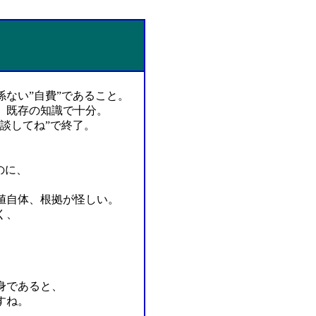
ない”自費”であること。
、既存の知識で十分。
談してね”で終了。
のに、
値自体、根拠が怪しい。
く、
身であると、
すね。