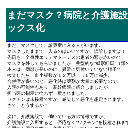
まだマスク？病院と介護施設のブラックボックス化
まだマスク？病院と介護施
ックス化
まだ、マスクして、診察室に入る人がいます。
マスクしたままで、入るのはいいですが、誤診しますよ！
先日も、全身性エリテマトーデスの患者の額が赤いので、
マスクを外してもらいましたが、典型的な”蝶形紅斑”（頬
本人は、病歴が長いのに、異常に気付いていない様子で、
検査したら、血小板数が１２万以上→６万に減少。
合併症が多いのと、悪化時は薬剤が大量に必要なので、
入院の可能性もあり、基幹病院に紹介しましたが、
担当医の指示に従わず、戻されました。
ワクチンは未接種ですが、感染して悪化も想定されます。
さて、どうするか？
次に、介護施設で、働いている方の情報ですが、
介護施設に入所すると、否応なく”ワクチン”を接種されま