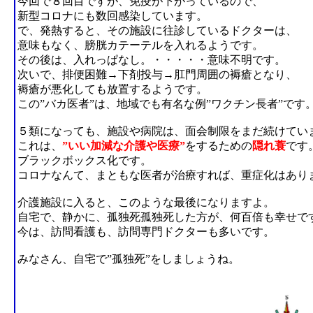
今回で８回目ですが、免疫が下がっているので、
新型コロナにも数回感染しています。
で、発熱すると、その施設に往診しているドクターは、
意味もなく、膀胱カテーテルを入れるようです。
その後は、入れっぱなし。・・・・・意味不明です。
次いで、排便困難→下剤投与→肛門周囲の褥瘡となり、
褥瘡が悪化しても放置するようです。
この”バカ医者”は、地域でも有名な例”ワクチン長者”です
５類になっても、施設や病院は、面会制限をまだ続けてい
これは、
”いい加減な介護や医療”
をするための
隠れ蓑
です
ブラックボックス化です。
コロナなんて、まともな医者が治療すれば、重症化はあり
介護施設に入ると、このような最後になりますよ。
自宅で、静かに、孤独死孤独死した方が、何百倍も幸せで
今は、訪問看護も、訪問専門ドクターも多いです。
みなさん、自宅で”孤独死”をしましょうね。